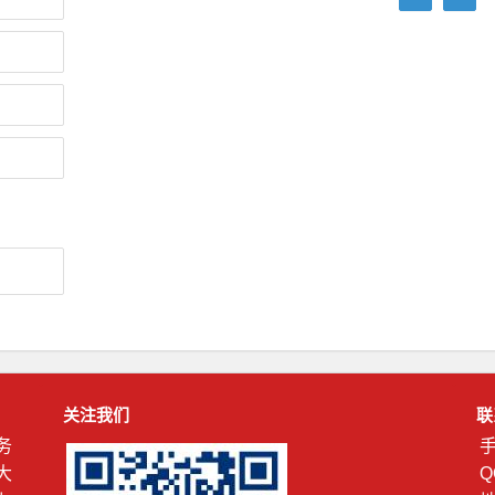
关注我们
联
务
手
大
Q