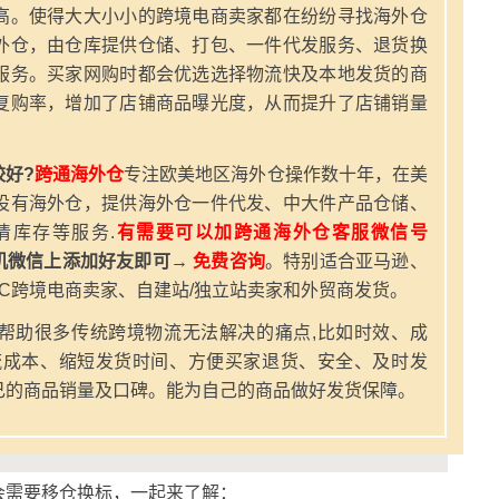
高。使得大大小小的跨境电商卖家都在纷纷寻找海外仓
外仓，由仓库提供仓储、打包、一件代发服务、退货换
服务。买家网购时都会优选选择物流快及本地发货的商
复购率，增加了店铺商品曝光度，从而提升了店铺销量
好?
跨通海外仓
专注欧美地区海外仓操作数十年，在美
设有海外仓，提供海外仓一件代发、中大件产品仓储、
清库存等服务.
有需要可以加跨通海外仓客服微信号
机微信上添加好友即可→
免费咨询
。特别适合亚马逊、
2C跨境电商卖家、自建站/独立站卖家和外贸商发货。
帮助很多传统跨境物流无法解决的痛点,比如时效、成
流成本、缩短发货时间、方便买家退货、安全、及时发
己的商品销量及口碑。能为自己的商品做好发货保障。
会需要移仓换标，一起来了解：