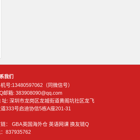
系我们
机号:13480597062（同微信号）
Q邮箱: 383908090@qq.com
地 址: 深圳市龙岗区龙城街道黄阁坑社区龙飞
道333号启迪协信5栋A座201-31
友链：
GBA英国海外仓
英语网课
换友链Q
：837935762