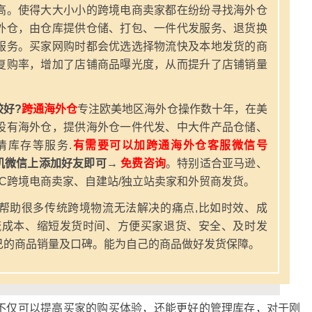
高。使得大大小小的跨境电商卖家都在纷纷寻找海外仓
外仓，由仓库提供仓储、打包、一件代发服务、退货换
服务。买家网购时都会优选选择物流快及本地发货的商
复购率，增加了店铺商品曝光度，从而提升了店铺销量
好?
跨通海外仓
专注欧美地区海外仓操作数十年，在美
设有海外仓，提供海外仓一件代发、中大件产品仓储、
清库存等服务.
有需要可以加跨通海外仓客服微信号
机微信上添加好友即可→
免费咨询
。特别适合亚马逊、
2C跨境电商卖家、自建站/独立站卖家和外贸商发货。
帮助很多传统跨境物流无法解决的痛点,比如时效、成
流成本、缩短发货时间、方便买家退货、安全、及时发
己的商品销量及口碑。能为自己的商品做好发货保障。
不仅可以提高买家的购买体验，还能更好的管理库存，对于刚