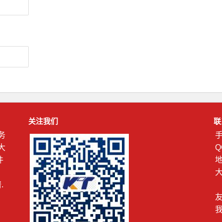
关注我们
联
务
手
大
Q
件
、
大
.
我