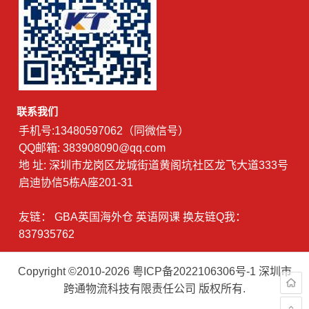
联系我们
手机号:13480597062（同微信号）
QQ邮箱: 383908090@qq.com
地 址: 深圳市龙岗区龙城街道黄阁坑社区龙飞大道333号
启迪协信5栋A座201-31
友链：
GBA英国海外仓
英语网课
换友链Q我：
837935762
Copyright ©2010-2026
粤ICP备2022106306号-1
深圳市
跨通物流科技有限责任公司 版权所有.