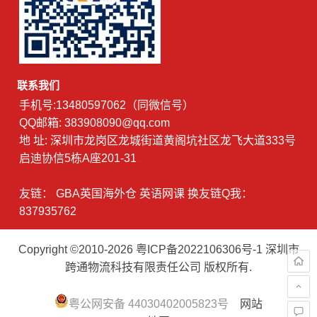
联系我们
手机号:13480597062（同微信号）
QQ邮箱: 383908090@qq.com
地 址: 深圳市龙岗区龙城街道黄阁坑社区龙飞大道333号
启迪协信5栋A座201-31
友链：
GBA英国海外仓
英语网课
换友链Q我：
837935762
Copyright ©2010-2026
粤ICP备2022106306号-1
深圳市
跨通物流科技有限责任公司 版权所有.
粤公网安备 44030402005823号
网站