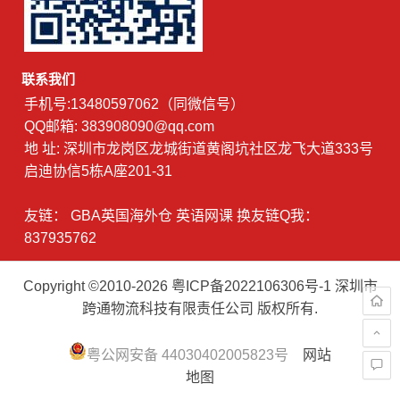
联系我们
手机号:13480597062（同微信号）
QQ邮箱: 383908090@qq.com
地 址: 深圳市龙岗区龙城街道黄阁坑社区龙飞大道333号
启迪协信5栋A座201-31
友链：
GBA英国海外仓
英语网课
换友链Q我：
837935762
Copyright ©2010-2026
粤ICP备2022106306号-1
深圳市
跨通物流科技有限责任公司 版权所有.
粤公网安备 44030402005823号
网站
地图