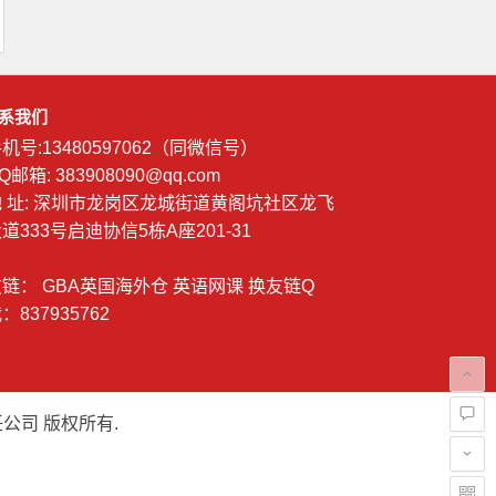
系我们
机号:13480597062（同微信号）
Q邮箱: 383908090@qq.com
地 址: 深圳市龙岗区龙城街道黄阁坑社区龙飞
道333号启迪协信5栋A座201-31
友链：
GBA英国海外仓
英语网课
换友链Q
：837935762
公司 版权所有.