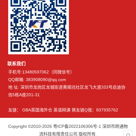
联系我们
手机号:13480597062（同微信号）
QQ邮箱: 383908090@qq.com
地 址: 深圳市龙岗区龙城街道黄阁坑社区龙飞大道333号启迪协
信5栋A座201-31
友链：
GBA英国海外仓
英语网课
换友链Q我：837935762
Copyright ©2010-2026
粤ICP备2022106306号-1
深圳市跨通物
流科技有限责任公司 版权所有.