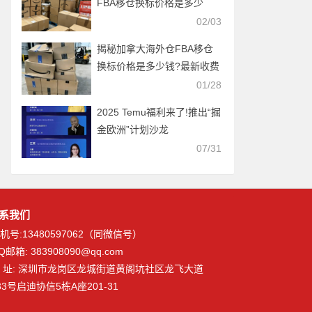
FBA移仓换标价格是多少
02/03
揭秘加拿大海外仓FBA移仓
换标价格是多少钱?最新收费
标准
01/28
2025 Temu福利来了!推出“掘
金欧洲”计划沙龙
07/31
系我们
机号:13480597062（同微信号）
Q邮箱: 383908090@qq.com
 址: 深圳市龙岗区龙城街道黄阁坑社区龙飞大道
33号启迪协信5栋A座201-31