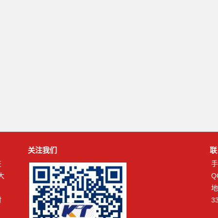
关注我们
联
在
手
大
Q
、
地
时
3