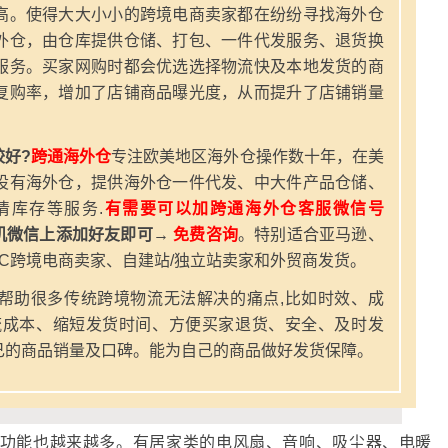
高。使得大大小小的跨境电商卖家都在纷纷寻找海外仓
外仓，由仓库提供仓储、打包、一件代发服务、退货换
服务。买家网购时都会优选选择物流快及本地发货的商
复购率，增加了店铺商品曝光度，从而提升了店铺销量
好?
跨通海外仓
专注欧美地区海外仓操作数十年，在美
设有海外仓，提供海外仓一件代发、中大件产品仓储、
清库存等服务.
有需要可以加跨通海外仓客服微信号
机微信上添加好友即可→
免费咨询
。特别适合亚马逊、
2C跨境电商卖家、自建站/独立站卖家和外贸商发货。
帮助很多传统跨境物流无法解决的痛点,比如时效、成
流成本、缩短发货时间、方便买家退货、安全、及时发
己的商品销量及口碑。能为自己的商品做好发货保障。
功能也越来越多。有居家类的电风扇、音响、吸尘器、电暖