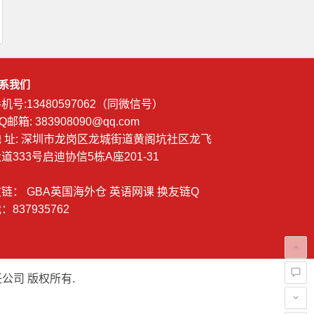
系我们
机号:13480597062（同微信号）
Q邮箱: 383908090@qq.com
地 址: 深圳市龙岗区龙城街道黄阁坑社区龙飞
道333号启迪协信5栋A座201-31
友链：
GBA英国海外仓
英语网课
换友链Q
：837935762
公司 版权所有.