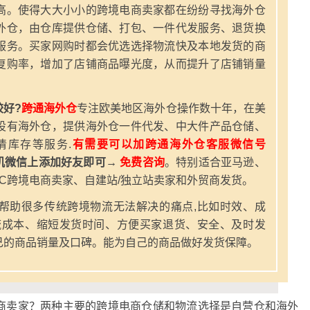
高。使得大大小小的跨境电商卖家都在纷纷寻找海外仓
外仓，由仓库提供仓储、打包、一件代发服务、退货换
服务。买家网购时都会优选选择物流快及本地发货的商
复购率，增加了店铺商品曝光度，从而提升了店铺销量
好?
跨通海外仓
专注欧美地区海外仓操作数十年，在美
设有海外仓，提供海外仓一件代发、中大件产品仓储、
清库存等服务.
有需要可以加跨通海外仓客服微信号
机微信上添加好友即可→
免费咨询
。特别适合亚马逊、
2C跨境电商卖家、自建站/独立站卖家和外贸商发货。
帮助很多传统跨境物流无法解决的痛点,比如时效、成
流成本、缩短发货时间、方便买家退货、安全、及时发
己的商品销量及口碑。能为自己的商品做好发货保障。
商卖家？两种主要的跨境电商仓储和物流选择是自营仓和海外